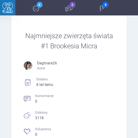
6
2
8
Najmniejsze zwierzęta świata
#1 Brookesia Micra
Dagmara26
Autor
Dodano
8 lat temu
Komentarze
0
Odsłony
3118
Polubienia
0