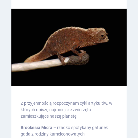
Z przyjemnością rozpoczynam cykl artykułów, w
których opiszę najmniejsze zwierzęta
zamieszkujące naszą planetę.
Brookesia Micra
– rzadko spotykany gatunek
gada z rodziny kameleonowatych