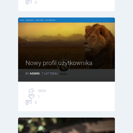
0
Nowy profil użytkownika
BY
ADMIN
- 7 LAT TEMU
3603
1
0