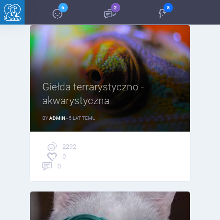
6
2
8
Giełda terrarystyczno -
akwarystyczna
BY
ADMIN
- 5 LAT TEMU
2292
0
0