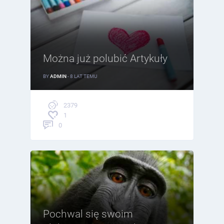
Można już polubić Artykuły
BY
ADMIN
- 8 LAT TEMU
2379
1
0
Pochwal się swoim