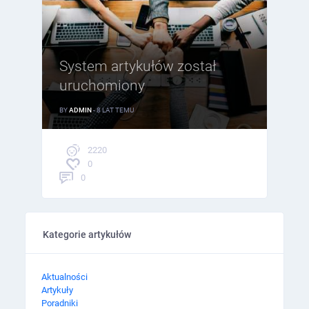
System artykułów został
uruchomiony
BY
ADMIN
- 8 LAT TEMU
2220
0
0
Kategorie artykułów
Aktualności
Artykuły
Poradniki