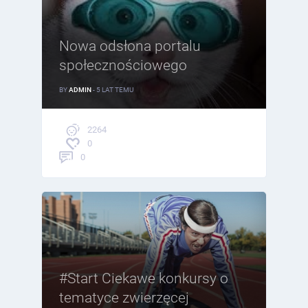
Nowa odsłona portalu
społecznościowego
BY
ADMIN
- 5 LAT TEMU
2264
0
0
#Start Ciekawe konkursy o
tematyce zwierzęcej