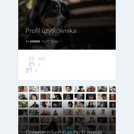
Profil użytkownika
BY
ADMIN
- 7 LAT TEMU
3251
0
0
Galerie zdjęć naszych pupili