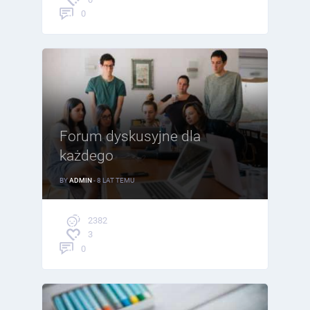
0
Forum dyskusyjne dla
każdego
BY
ADMIN
- 8 LAT TEMU
2382
3
0