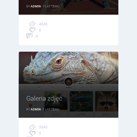
BY
ADMIN
- 7 LAT TEMU
4345
0
0
Galeria zdjęć
BY
ADMIN
- 7 LAT TEMU
3543
0