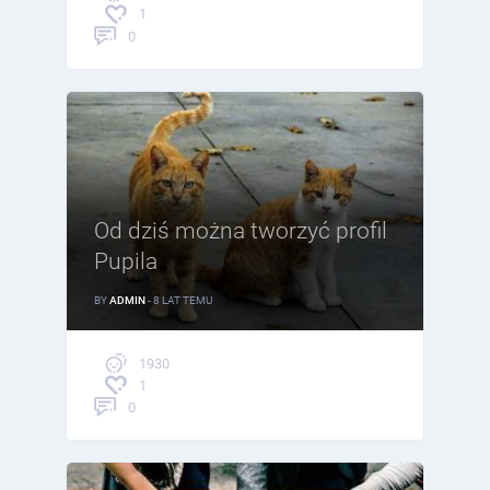
1
0
Od dziś można tworzyć profil
Pupila
BY
ADMIN
- 8 LAT TEMU
1930
1
0