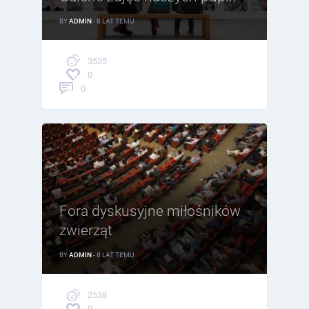
BY
ADMIN
- 8 LAT TEMU
3535
0
0
Fora dyskusyjne miłośników
zwierząt
BY
ADMIN
- 8 LAT TEMU
2538
0