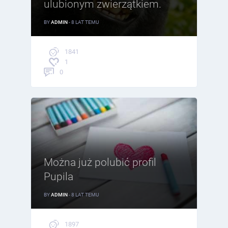
ulubionym zwierzątkiem.
BY
ADMIN
- 8 LAT TEMU
1841
1
0
Można już polubić profil
Pupila
BY
ADMIN
- 8 LAT TEMU
1897