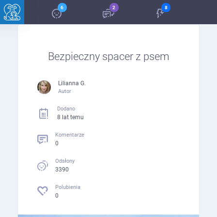
6
2
8
Bezpieczny spacer z psem
Lilianna G.
Autor
Dodano
8 lat temu
Komentarze
0
Odsłony
3390
Polubienia
0