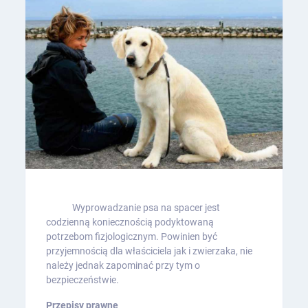
Wyprowadzanie psa na spacer jest
codzienną koniecznością podyktowaną
potrzebom fizjologicznym. Powinien być
przyjemnością dla właściciela jak i zwierzaka, nie
należy jednak zapominać przy tym o
bezpieczeństwie.
Przepisy prawne