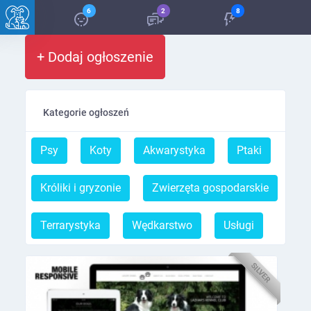
6
2
8
+ Dodaj ogłoszenie
Kategorie ogłoszeń
Psy
Koty
Akwarystyka
Ptaki
Króliki i gryzonie
Zwierzęta gospodarskie
Terrarystyka
Wędkarstwo
Usługi
SILVER