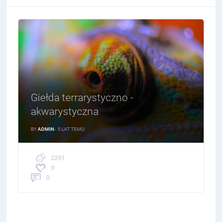
Giełda terrarystyczno -
akwarystyczna
BY
ADMIN
- 5 LAT TEMU
2291
0
0