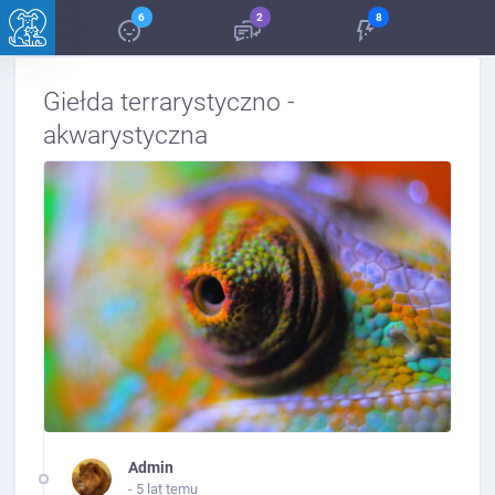
6
2
8
Giełda terrarystyczno -
akwarystyczna
Admin
- 5 lat temu