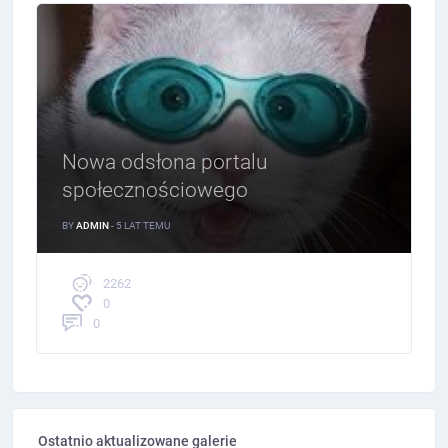
Nowa odsłona portalu
społecznościowego
BY
ADMIN
- 5 LAT TEMU
2262
0
0
Ostatnio aktualizowane galerie