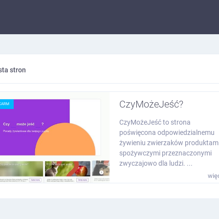
sta stron
CzyMożeJeść?
KARM
CzyMożeJeść to strona
poświęcona odpowiedzialnemu
żywieniu zwierzaków produktam
spożywczymi przeznaczonymi
zwyczajowo dla ludzi. ...
wię