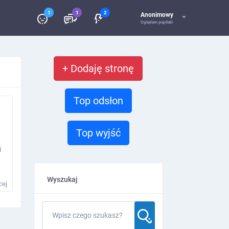
1
1
2
Anonimowy
Oglądam pupilaki
+ Dodaję stronę
Top odsłon
Top wyjść
i
Wyszukaj
cej
Wpisz czego szukasz?