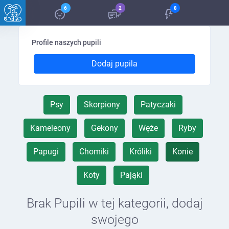
6
2
8
Profile naszych pupili
Dodaj pupila
Psy
Skorpiony
Patyczaki
Kameleony
Gekony
Węże
Ryby
Papugi
Chomiki
Króliki
Konie
Koty
Pająki
Brak Pupili w tej kategorii, dodaj
swojego