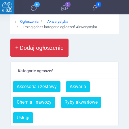
6
2
8
Ogłoszenia
Akwarystyka
Przeglądasz kategorie ogłoszeń Akwarystyka
+ Dodaj ogłoszenie
Kategorie ogłoszeń
Akcesoria i zestawy
Akwaria
Chemia i nawozy
Ryby akwariowe
Usługi