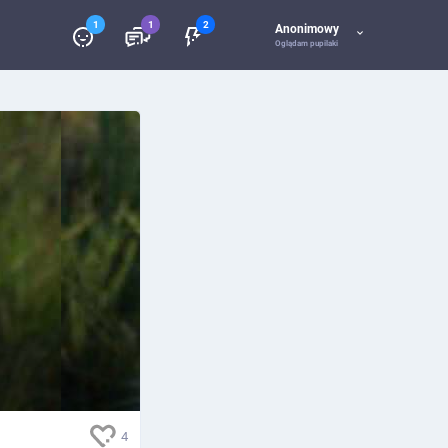
1
1
2
Anonimowy
Oglądam pupilaki
4