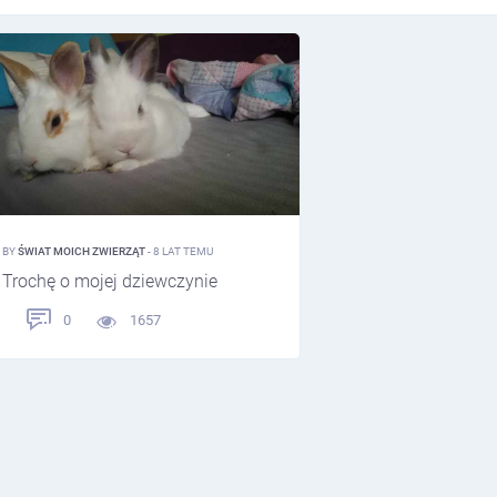
BY
ŚWIAT MOICH ZWIERZĄT
- 8 LAT TEMU
Trochę o mojej dziewczynie
0
1657